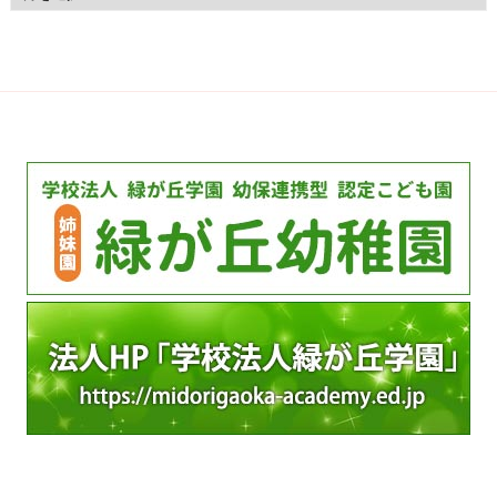
ー
カ
イ
ブ