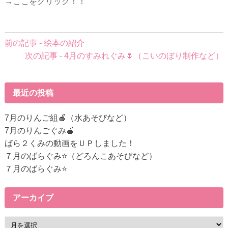
→
ここをクリック！！
前
前の記事 - 絵本の紹介
後
次の記事 - 4月のすみれぐみ🌷（こいのぼり制作など）
の
記
事
最近の投稿
へ
の
7月のりんご組🍎（水あそびなど）
リ
7月のりんごぐみ🍎
ン
ばら２くみの動画をＵＰしました！
ク
７月のばらぐみ⭐（どろんこあそびなど）
７月のばらぐみ⭐
アーカイブ
ア