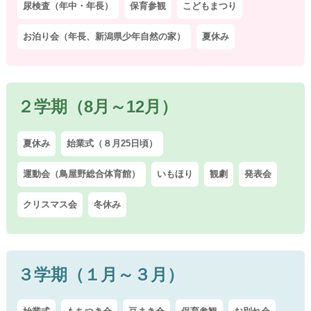
尿検査（年中・年長）
保育参観
こどもまつり
お泊り会（年長、新潟県少年自然の家）
夏休み
２学期（8月～12月）
夏休み
始業式（８月25日頃）
運動会（鳥屋野総合体育館）
いもほり
観劇
発表会
クリスマス会
冬休み
３学期（１月～３月）