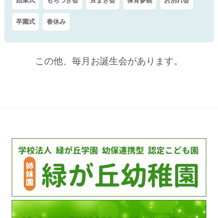
始業式
もちつき会
豆まき会
保育参観
お別れ会
卒園式
春休み
この他、毎月お誕生会があります。