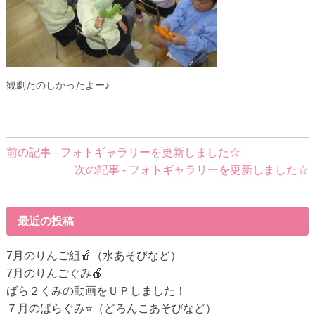
観劇たのしかったよー♪
前
前の記事 - フォトギャラリーを更新しました☆
後
次の記事 - フォトギャラリーを更新しました☆
の
記
事
最近の投稿
へ
の
7月のりんご組🍎（水あそびなど）
リ
7月のりんごぐみ🍎
ン
ばら２くみの動画をＵＰしました！
ク
７月のばらぐみ⭐（どろんこあそびなど）