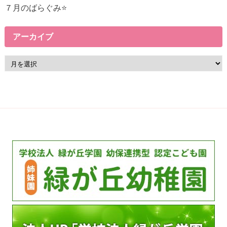
７月のばらぐみ⭐
アーカイブ
ア
ー
カ
イ
ブ