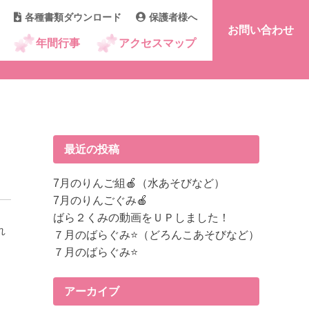
各種書類ダウンロード
保護者様へ
お問い合わせ
年間行事
アクセスマップ
最近の投稿
7月のりんご組🍎（水あそびなど）
7月のりんごぐみ🍎
ばら２くみの動画をＵＰしました！
れ
７月のばらぐみ⭐（どろんこあそびなど）
７月のばらぐみ⭐
アーカイブ