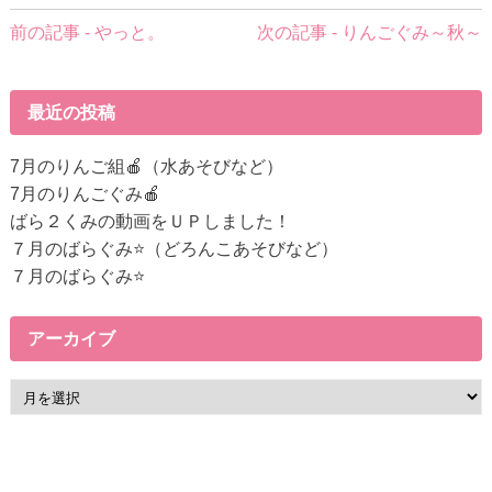
前
前の記事 - やっと。
次の記事 - りんごぐみ～秋～
後
の
記
最近の投稿
事
へ
7月のりんご組🍎（水あそびなど）
の
7月のりんごぐみ🍎
リ
ばら２くみの動画をＵＰしました！
ン
７月のばらぐみ⭐（どろんこあそびなど）
ク
７月のばらぐみ⭐
アーカイブ
ア
ー
カ
イ