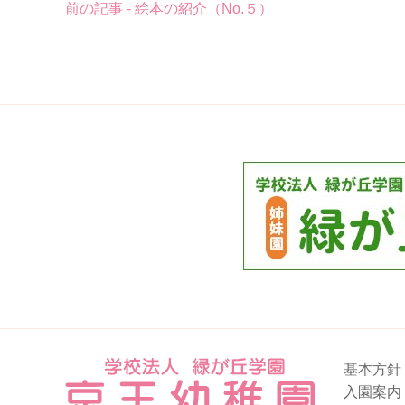
前の記事 - 絵本の紹介（No.５）
後
の
記
事
へ
の
リ
ン
ク
基本方針
入園案内