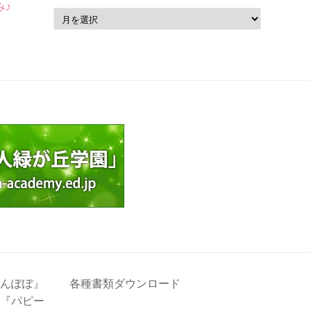
み♪
ア
ー
カ
イ
ブ
んぽぽ』
各種書類ダウンロード
『パピー