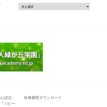
し。
ア
ー
カ
イ
ブ
んぽぽ』
各種書類ダウンロード
『パピー