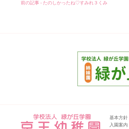
前の記事 - たのしかったね♡すみれ３くみ
後
の
記
事
へ
の
リ
ン
ク
基本方針
入園案内