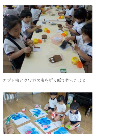
カブト虫とクワガタ虫を折り紙で作ったよ♫