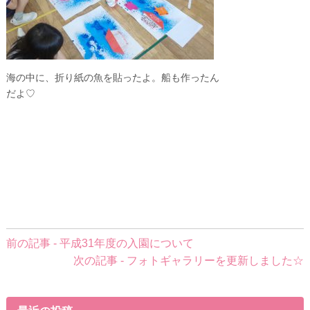
海の中に、折り紙の魚を貼ったよ。船も作ったん
だよ♡
前
前の記事 - 平成31年度の入園について
後
次の記事 - フォトギャラリーを更新しました☆
の
記
事