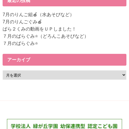
最近の投稿
へ
の
7月のりんご組🍎（水あそびなど）
リ
7月のりんごぐみ🍎
ン
ばら２くみの動画をＵＰしました！
ク
７月のばらぐみ⭐（どろんこあそびなど）
７月のばらぐみ⭐
アーカイブ
ア
ー
カ
イ
ブ