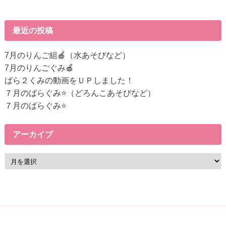
の
記
事
最近の投稿
へ
の
7月のりんご組🍎（水あそびなど）
リ
7月のりんごぐみ🍎
ン
ばら２くみの動画をＵＰしました！
ク
７月のばらぐみ⭐（どろんこあそびなど）
７月のばらぐみ⭐
アーカイブ
ア
ー
カ
イ
ブ