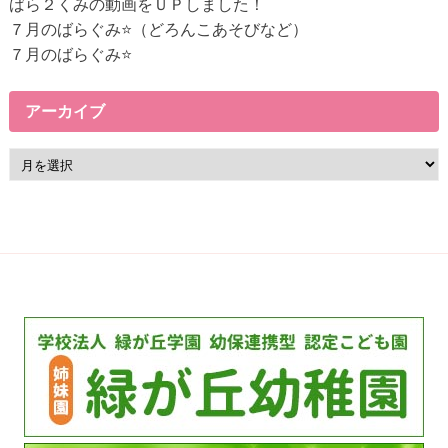
ばら２くみの動画をＵＰしました！
ク
７月のばらぐみ⭐（どろんこあそびなど）
７月のばらぐみ⭐
アーカイブ
ア
ー
カ
イ
ブ