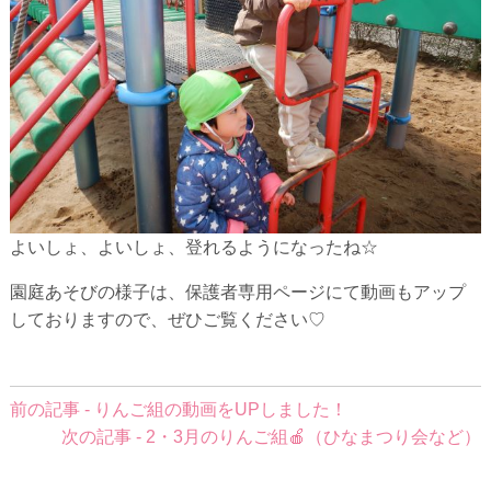
よいしょ、よいしょ、登れるようになったね☆
園庭あそびの様子は、保護者専用ページにて動画もアップ
しておりますので、ぜひご覧ください♡
前
前の記事 - りんご組の動画をUPしました！
後
次の記事 - 2・3月のりんご組🍎（ひなまつり会など）
の
記