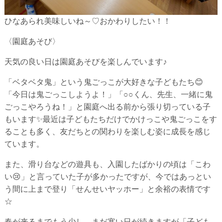
ひなあられ美味しいね～♡おかわりしたい！！
〈園庭あそび〉
天気の良い日は園庭あそびを楽しんでいます♪
「ベタベタ鬼」という鬼ごっこが大好きな子どもたち😊
「今日は鬼ごっこしようよ！」「○○くん、先生、一緒に鬼
ごっこやろうね！」と園庭へ出る前から張り切っている子
もいます✨最近は子どもたちだけでかけっこや鬼ごっこをす
ることも多く、友だちとの関わりを楽しむ姿に成長を感じ
ています。
また、滑り台などの遊具も、入園したばかりの頃は「こわ
い😢」と言っていた子が多かったですが、今ではあっとい
う間に上まで登り「せんせいヤッホー」と余裕の表情です
☆
春が来るまでもう少し…まだ寒い日が続きますが「子ども