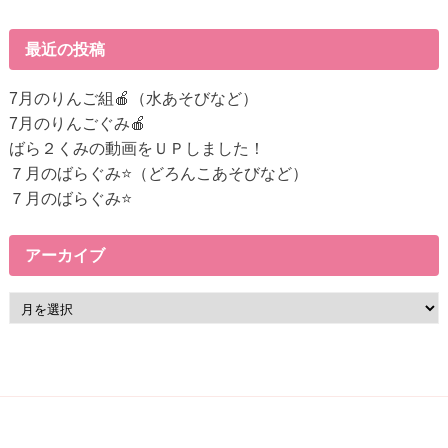
の
記
最近の投稿
事
へ
7月のりんご組🍎（水あそびなど）
の
7月のりんごぐみ🍎
リ
ばら２くみの動画をＵＰしました！
ン
７月のばらぐみ⭐（どろんこあそびなど）
ク
７月のばらぐみ⭐
アーカイブ
ア
ー
カ
イ
ブ