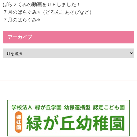
ン
ばら２くみの動画をＵＰしました！
ク
７月のばらぐみ⭐（どろんこあそびなど）
７月のばらぐみ⭐
アーカイブ
ア
ー
カ
イ
ブ