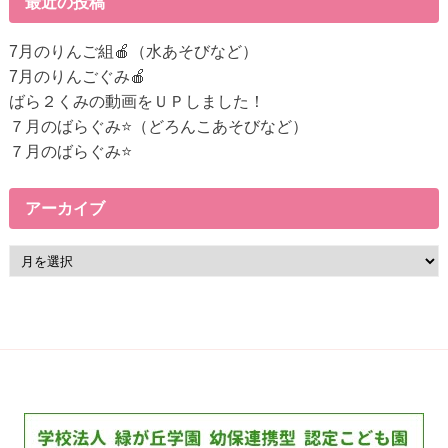
最近の投稿
へ
の
7月のりんご組🍎（水あそびなど）
リ
7月のりんごぐみ🍎
ン
ばら２くみの動画をＵＰしました！
ク
７月のばらぐみ⭐（どろんこあそびなど）
７月のばらぐみ⭐
アーカイブ
ア
ー
カ
イ
ブ