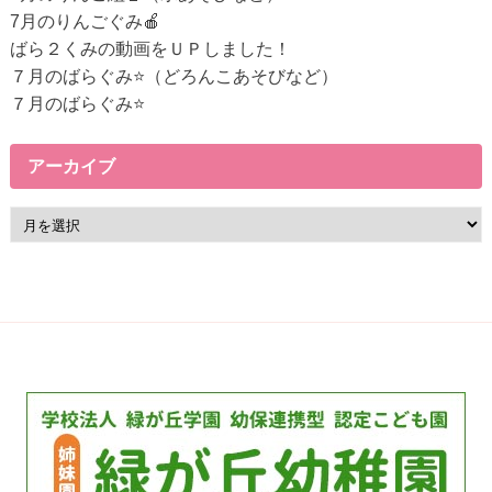
リ
7月のりんごぐみ🍎
ン
ばら２くみの動画をＵＰしました！
ク
７月のばらぐみ⭐（どろんこあそびなど）
７月のばらぐみ⭐
アーカイブ
ア
ー
カ
イ
ブ