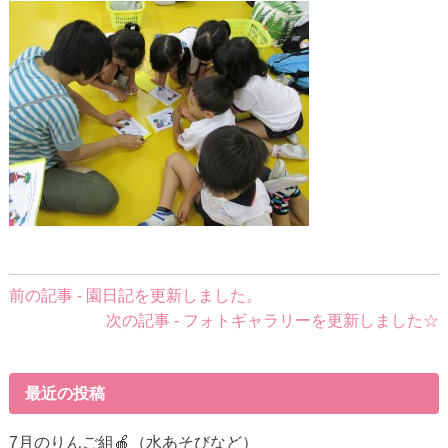
前
前の記事 - 園日記を更新しました。
後
次の記事 - フォトギャラリーを更新しました☆
の
記
事
最近の投稿
へ
の
7月のりんご組🍎（水あそびなど）