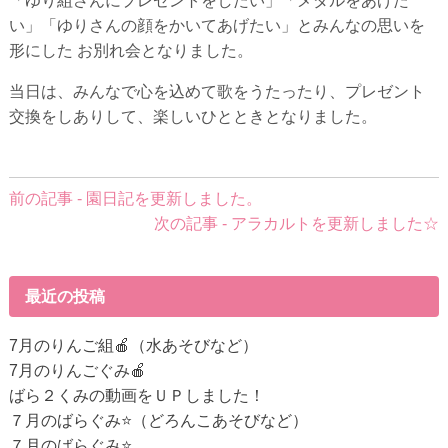
「ゆり組さんにプレゼントをしたい」「メダルをあげた
い」「ゆりさんの顔をかいてあげたい」とみんなの思いを
形にした お別れ会となりました。
当日は、みんなで心を込めて歌をうたったり、プレゼント
交換をしありして、楽しいひとときとなりました。
前
前の記事 - 園日記を更新しました。
後
次の記事 - アラカルトを更新しました☆
の
記
事
最近の投稿
へ
の
7月のりんご組🍎（水あそびなど）
リ
7月のりんごぐみ🍎
ン
ばら２くみの動画をＵＰしました！
ク
７月のばらぐみ⭐（どろんこあそびなど）
７月のばらぐみ⭐