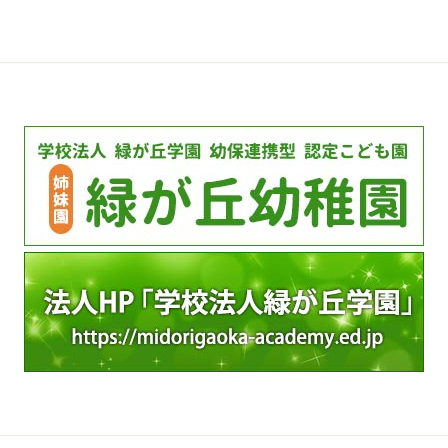
カ
イ
ブ