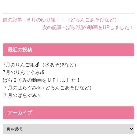
前
前の記事 - ６月のゆり組！！（どろんこあそびなど）
後
次の記事 - ばら2組の動画をUPしました！
の
記
事
最近の投稿
へ
の
7月のりんご組🍎（水あそびなど）
リ
7月のりんごぐみ🍎
ン
ばら２くみの動画をＵＰしました！
ク
７月のばらぐみ⭐（どろんこあそびなど）
７月のばらぐみ⭐
アーカイブ
ア
ー