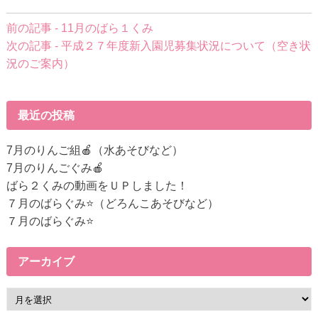
前
前の記事 - 11月のばら１くみ
後
次の記事 - 平成２７年度新入園児募集状況について（空き状
の
況のご案内）
記
事
へ
最近の投稿
の
リ
7月のりんご組🍎（水あそびなど）
ン
7月のりんごぐみ🍎
ク
ばら２くみの動画をＵＰしました！
７月のばらぐみ⭐（どろんこあそびなど）
７月のばらぐみ⭐
アーカイブ
ア
ー