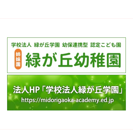
カ
イ
ブ