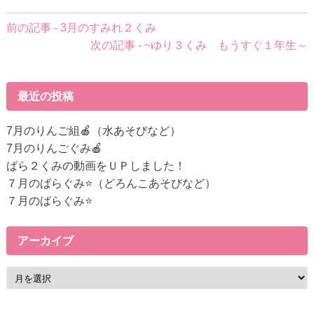
前
前の記事 - 3月のすみれ２くみ
後
次の記事 - ~ゆり３くみ もうすぐ１年生～
の
記
事
最近の投稿
へ
の
7月のりんご組🍎（水あそびなど）
リ
7月のりんごぐみ🍎
ン
ばら２くみの動画をＵＰしました！
ク
７月のばらぐみ⭐（どろんこあそびなど）
７月のばらぐみ⭐
アーカイブ
ア
ー
カ