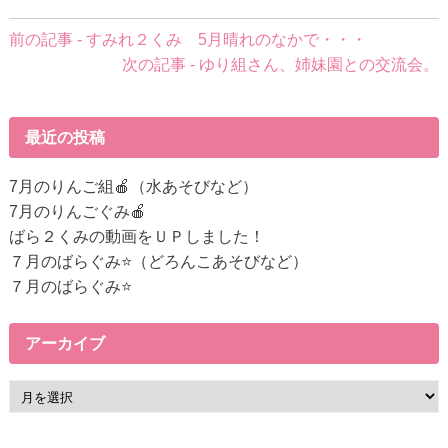
前
前の記事 - すみれ２くみ 5月晴れのなかで・・・
後
次の記事 - ゆり組さん、姉妹園との交流会。
の
記
事
最近の投稿
へ
の
7月のりんご組🍎（水あそびなど）
リ
7月のりんごぐみ🍎
ン
ばら２くみの動画をＵＰしました！
ク
７月のばらぐみ⭐（どろんこあそびなど）
７月のばらぐみ⭐
アーカイブ
ア
ー
カ