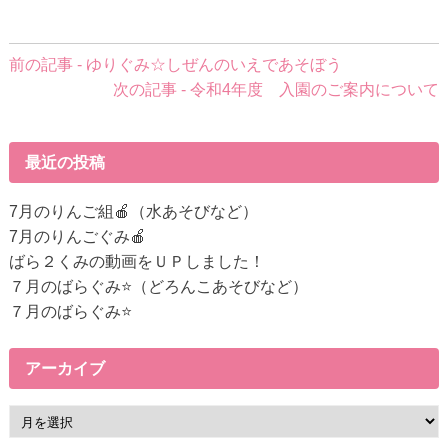
前
前の記事 - ゆりぐみ☆しぜんのいえであそぼう
後
次の記事 - 令和4年度 入園のご案内について
の
記
事
最近の投稿
へ
の
7月のりんご組🍎（水あそびなど）
リ
7月のりんごぐみ🍎
ン
ばら２くみの動画をＵＰしました！
ク
７月のばらぐみ⭐（どろんこあそびなど）
７月のばらぐみ⭐
アーカイブ
ア
ー