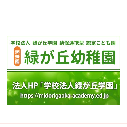
カ
イ
ブ