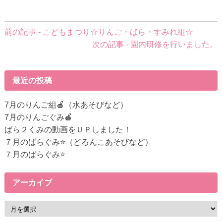
前
前の記事 - こどもまつり☆りんご・ばら・すみれ組☆
後
次の記事 - 園内研修を行いました。
の
記
事
最近の投稿
へ
の
7月のりんご組🍎（水あそびなど）
リ
7月のりんごぐみ🍎
ン
ばら２くみの動画をＵＰしました！
ク
７月のばらぐみ⭐（どろんこあそびなど）
７月のばらぐみ⭐
アーカイブ
ア
ー