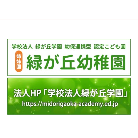
カ
イ
ブ