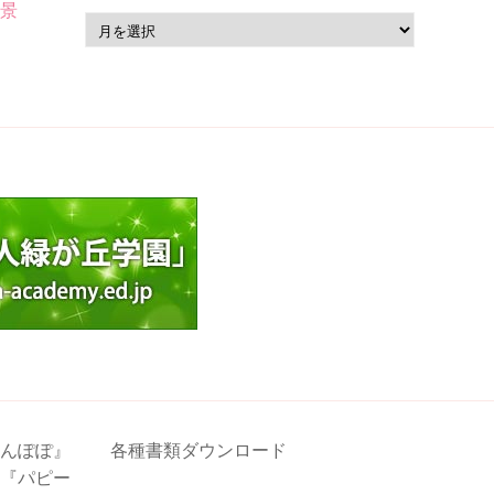
風景
ア
ー
カ
イ
ブ
んぽぽ』
各種書類ダウンロード
『パピー