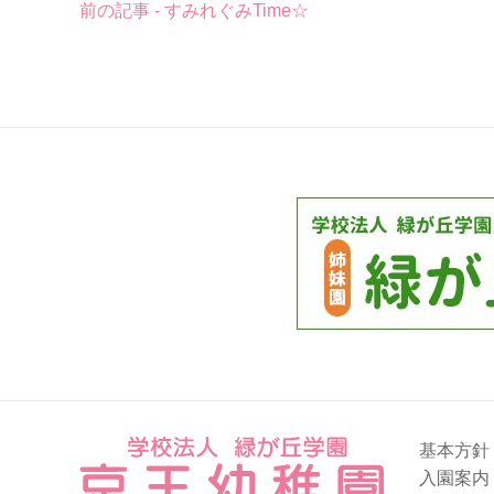
前の記事 - すみれぐみTime☆
後
の
記
事
へ
の
リ
ン
ク
基本方針
入園案内