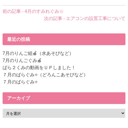
前
前の記事 - 4月のすみれぐみ☆
後
次の記事 - エアコンの設置工事について
の
記
事
最近の投稿
へ
の
7月のりんご組🍎（水あそびなど）
リ
7月のりんごぐみ🍎
ン
ばら２くみの動画をＵＰしました！
ク
７月のばらぐみ⭐（どろんこあそびなど）
７月のばらぐみ⭐
アーカイブ
ア
ー
カ