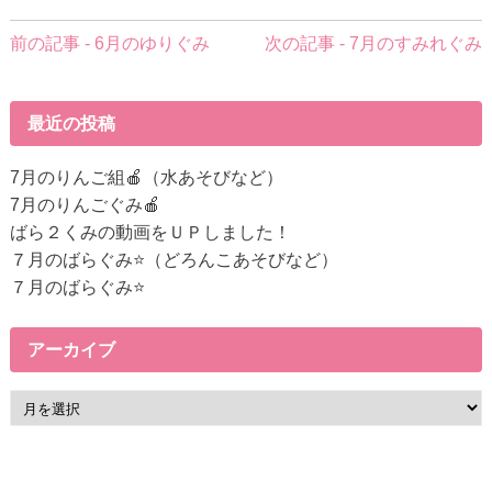
前
前の記事 - 6月のゆりぐみ
次の記事 - 7月のすみれぐみ
後
の
記
最近の投稿
事
へ
7月のりんご組🍎（水あそびなど）
の
7月のりんごぐみ🍎
リ
ばら２くみの動画をＵＰしました！
ン
７月のばらぐみ⭐（どろんこあそびなど）
ク
７月のばらぐみ⭐
アーカイブ
ア
ー
カ
イ