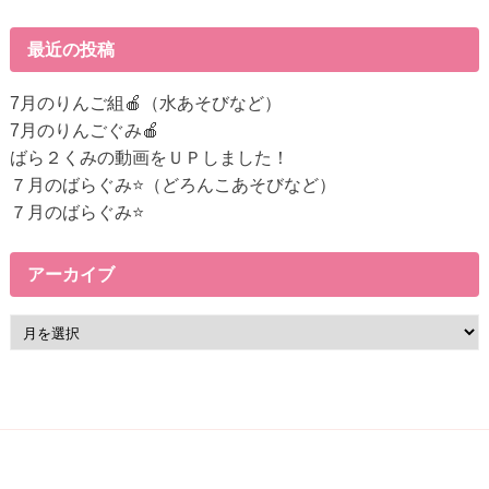
記
事
最近の投稿
へ
の
7月のりんご組🍎（水あそびなど）
リ
7月のりんごぐみ🍎
ン
ばら２くみの動画をＵＰしました！
ク
７月のばらぐみ⭐（どろんこあそびなど）
７月のばらぐみ⭐
アーカイブ
ア
ー
カ
イ
ブ