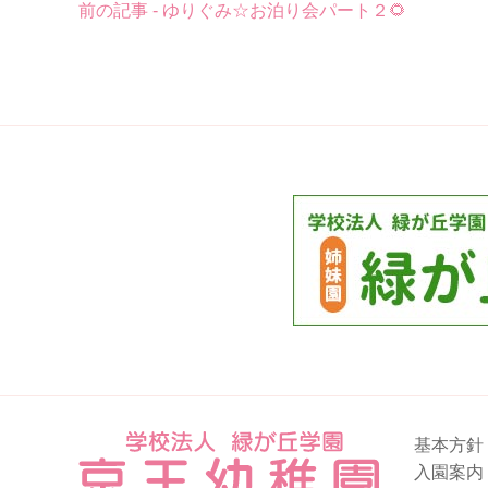
前の記事 - ゆりぐみ☆お泊り会パート２🌻
後
の
記
事
へ
の
リ
ン
ク
基本方針
入園案内