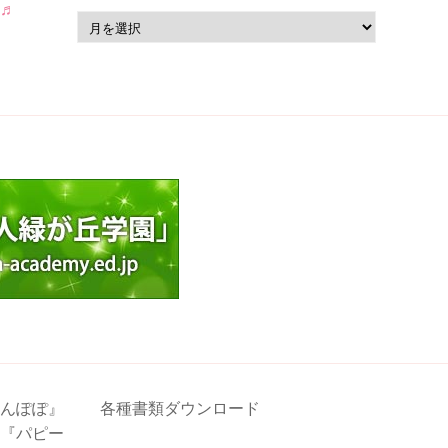
会♬
ア
ー
カ
イ
ブ
んぽぽ』
各種書類ダウンロード
『パピー