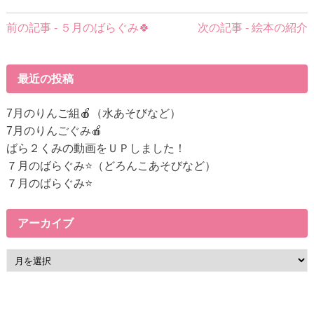
前
前の記事 - ５月のばらぐみ🍀
次の記事 - 絵本の紹介
後
の
記
最近の投稿
事
へ
7月のりんご組🍎（水あそびなど）
の
7月のりんごぐみ🍎
リ
ばら２くみの動画をＵＰしました！
ン
７月のばらぐみ⭐（どろんこあそびなど）
ク
７月のばらぐみ⭐
アーカイブ
ア
ー
カ
イ