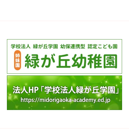
ー
カ
イ
ブ