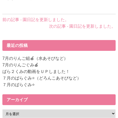
前
前の記事 - 園日記を更新しました。
後
次の記事 - 園日記を更新しました。
の
記
事
最近の投稿
へ
の
7月のりんご組🍎（水あそびなど）
リ
7月のりんごぐみ🍎
ン
ばら２くみの動画をＵＰしました！
ク
７月のばらぐみ⭐（どろんこあそびなど）
７月のばらぐみ⭐
アーカイブ
ア