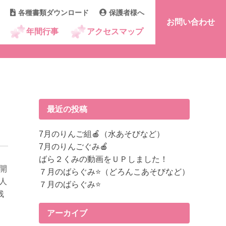
各種書類ダウンロード
保護者様へ
お問い合わせ
年間行事
アクセスマップ
最近の投稿
7月のりんご組🍎（水あそびなど）
7月のりんごぐみ🍎
ばら２くみの動画をＵＰしました！
開
７月のばらぐみ⭐（どろんこあそびなど）
人
７月のばらぐみ⭐
残
と
アーカイブ