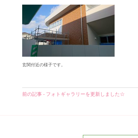
玄関付近の様子です。
前
前の記事 - フォトギャラリーを更新しました☆
後
の
記
事
へ
の