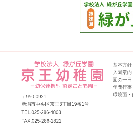
リ
ン
ク
基本方針
入園案内
園の一日
年間行事
環境面・
〒950-0921
新潟市中央区京王3丁目19番1号
TEL.025-286-4803
FAX.025-286-1821