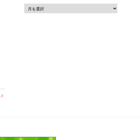
ア
ー
カ
イ
ブ
組♬