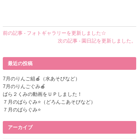
前
前の記事 - フォトギャラリーを更新しました☆
後
次の記事 - 園日記を更新しました。
の
記
事
最近の投稿
へ
の
7月のりんご組🍎（水あそびなど）
リ
7月のりんごぐみ🍎
ン
ばら２くみの動画をＵＰしました！
ク
７月のばらぐみ⭐（どろんこあそびなど）
７月のばらぐみ⭐
アーカイブ