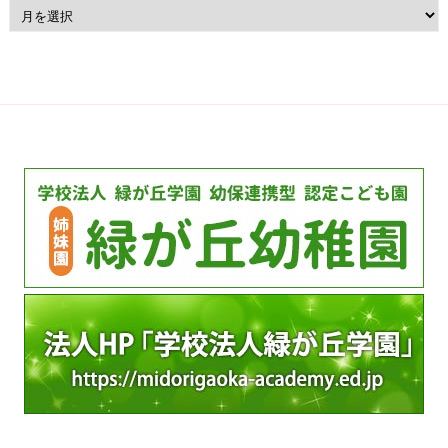
ア
ー
カ
イ
ブ