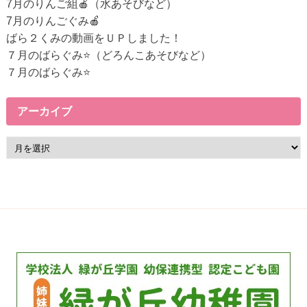
7月のりんご組🍎（水あそびなど）
リ
7月のりんごぐみ🍎
ン
ばら２くみの動画をＵＰしました！
ク
７月のばらぐみ⭐（どろんこあそびなど）
７月のばらぐみ⭐
アーカイブ
ア
ー
カ
イ
ブ