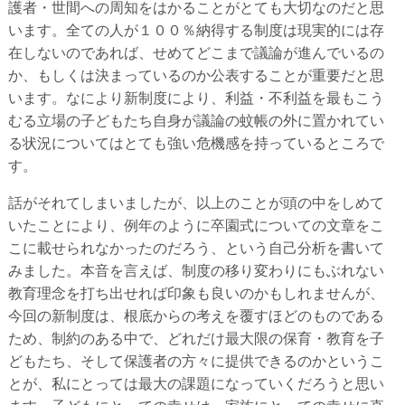
護者・世間への周知をはかることがとても大切なのだと思
います。全ての人が１００％納得する制度は現実的には存
在しないのであれば、せめてどこまで議論が進んでいるの
か、もしくは決まっているのか公表することが重要だと思
います。なにより新制度により、利益・不利益を最もこう
むる立場の子どもたち自身が議論の蚊帳の外に置かれてい
る状況についてはとても強い危機感を持っているところで
す。
話がそれてしまいましたが、以上のことが頭の中をしめて
いたことにより、例年のように卒園式についての文章をこ
こに載せられなかったのだろう、という自己分析を書いて
みました。本音を言えば、制度の移り変わりにもぶれない
教育理念を打ち出せれば印象も良いのかもしれませんが、
今回の新制度は、根底からの考えを覆すほどのものである
ため、制約のある中で、どれだけ最大限の保育・教育を子
どもたち、そして保護者の方々に提供できるのかというこ
とが、私にとっては最大の課題になっていくだろうと思い