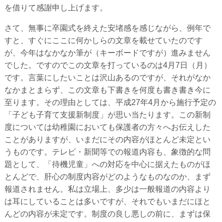
を借りて感謝申し上げます。
さて、無事に卒園式を終えた安堵感を感じながら、例年で
すと、すぐにここに何かしらの文章を載せていたのです
が、今年はなかなか筆が（キーボードですが）進みません
でした。ですのでこの文章を打っているのは4月7日（月）
です。言葉にしたいことは沢山あるのですが、それがなか
なかまとまらず、この文章も下書きを何度も書き書き今に
至ります。その理由としては、平成27年4月から施行予定の
「子ども子育て支援新制度」が思い当たります。この新制
度については幼稚園においても保護者の方々へお伝えした
ことがありますが、いまだにその内容がほとんど未定とい
うものです。テレビ・新聞等での報道内容も、象徴的な問
題として、「待機児童」への対応を中心に据えたものがほ
とんどで、肝心の制度内容がどのようなものなのか、まず
報道されません。私は立場上、多少は一般報道の内容より
は耳にしていることは多いですが、それでもいまだにほと
んどの内容が未定です。制度の良し悪しの前に、まずは保