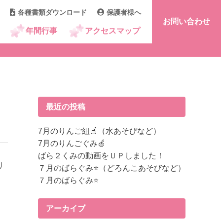
各種書類ダウンロード
保護者様へ
お問い合わせ
年間行事
アクセスマップ
最近の投稿
7月のりんご組🍎（水あそびなど）
7月のりんごぐみ🍎
ばら２くみの動画をＵＰしました！
り
７月のばらぐみ⭐（どろんこあそびなど）
７月のばらぐみ⭐
アーカイブ