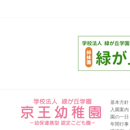
後
の
記
事
へ
の
リ
ン
ク
基本方針
入園案内
園の一日
年間行事