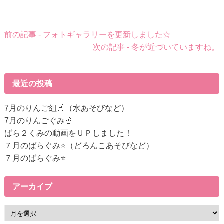
前
前の記事 - フォトギャラリーを更新しました☆
後
次の記事 - 冬が近づいていますね。
の
記
事
最近の投稿
へ
の
7月のりんご組🍎（水あそびなど）
リ
7月のりんごぐみ🍎
ン
ばら２くみの動画をＵＰしました！
ク
７月のばらぐみ⭐（どろんこあそびなど）
７月のばらぐみ⭐
アーカイブ
ア
ー