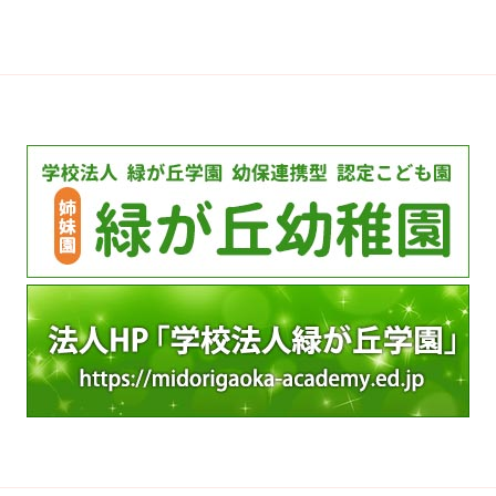
カ
イ
ブ