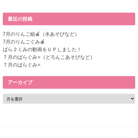
後
の
記
最近の投稿
事
へ
7月のりんご組🍎（水あそびなど）
の
7月のりんごぐみ🍎
リ
ばら２くみの動画をＵＰしました！
ン
７月のばらぐみ⭐（どろんこあそびなど）
ク
７月のばらぐみ⭐
アーカイブ
ア
ー
カ
イ
ブ