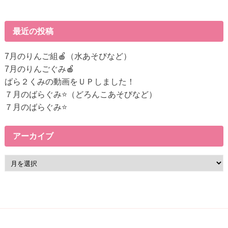
後
の
記
最近の投稿
事
へ
7月のりんご組🍎（水あそびなど）
の
7月のりんごぐみ🍎
リ
ばら２くみの動画をＵＰしました！
ン
７月のばらぐみ⭐（どろんこあそびなど）
ク
７月のばらぐみ⭐
アーカイブ
ア
ー
カ
イ
ブ