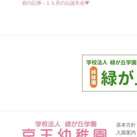
前の記事 - １１月のお誕生会💗
後
の
記
事
へ
の
リ
ン
ク
基本方針
入園案内