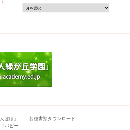
た！
ア
ー
カ
イ
ブ
んぽぽ』
各種書類ダウンロード
『パピー