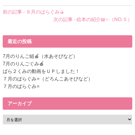
前
前の記事 - ９月のばらぐみ🍙
後
次の記事 - 絵本の紹介📖✨（NO.５）
の
記
事
最近の投稿
へ
の
7月のりんご組🍎（水あそびなど）
リ
7月のりんごぐみ🍎
ン
ばら２くみの動画をＵＰしました！
ク
７月のばらぐみ⭐（どろんこあそびなど）
７月のばらぐみ⭐
アーカイブ
ア
ー
カ