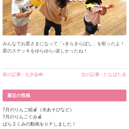
みんなでお星さまになって「♪きらきらぼし」を歌ったよ！
星のステッキをゆらゆら♪楽しかったね！
前
前の記事 - 七夕会🎋
次の記事 - たなばた会
後
の
記
最近の投稿
事
へ
7月のりんご組🍎（水あそびなど）
の
7月のりんごぐみ🍎
リ
ばら２くみの動画をＵＰしました！