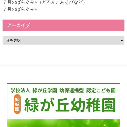
ン
７月のばらぐみ⭐（どろんこあそびなど）
ク
７月のばらぐみ⭐
アーカイブ
ア
ー
カ
イ
ブ