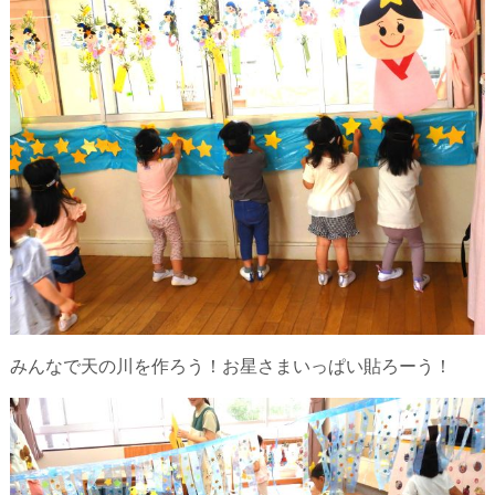
みんなで天の川を作ろう！お星さまいっぱい貼ろーう！